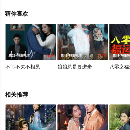
未删减完整版电视剧全集就上天堂电影网，更多相关信息
可移步至豆瓣电视剧、电视猫或剧情网等平台了解。
猜你喜欢
5.0
1.0
第21-45集完结
第41-73集完结
第41-70集
不亏不欠不相见
娘娘总是要进步
八零之福
相关推荐