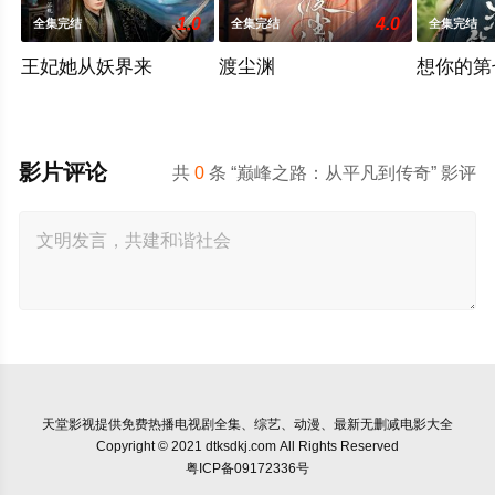
1.0
4.0
全集完结
全集完结
全集完结
王妃她从妖界来
渡尘渊
想你的第
影片评论
共
0
条 “巅峰之路：从平凡到传奇” 影评
天堂影视
提供免费热播电视剧全集、综艺、动漫、最新无删减电影大全
Copyright © 2021 dtksdkj.com All Rights Reserved
粤ICP备09172336号