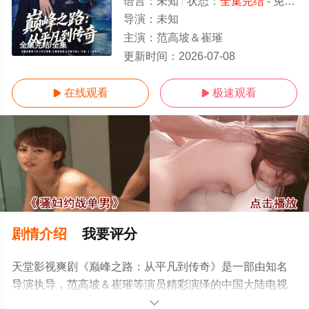
语言：
未知
状态：
全集完结
- 免费在线观看
导演：
未知
主演：
范高坡＆崔璀
全集完结/全集
更新时间：
2026-07-08
在线观看
极速观看


剧情介绍
我要评分
天堂影视爽剧《巅峰之路：从平凡到传奇》是一部由知名
导演执导，范高坡＆崔璀等演员精彩演绎的中国大陆电视
剧，大结局剧情已揭晓（全集完结），手机免费观看高清
