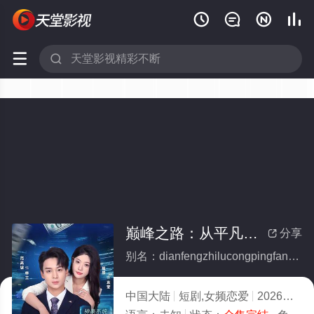






巅峰之路：从平凡到传奇(全集)
分享

别名：dianfengzhilucongpingfandaochuanqi
中国大陆
短剧,女频恋爱
2026
10.0