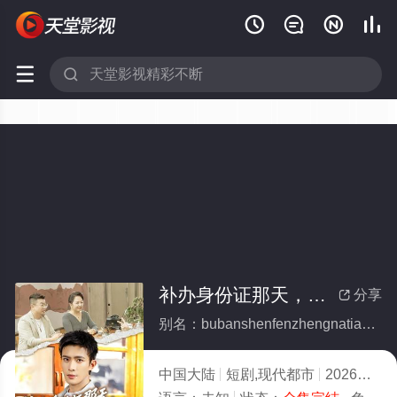






补办身份证那天，我凭白多了个女儿(全集)
分享

别名：bubanshenfenzhengnatianwopingbaiduoliaogenver
中国大陆
短剧,现代都市
2026
9.0