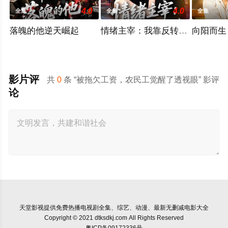
4.0
4.0
全集
全集
全集
落魄的他逆天崛起
情绪主宰：我靠反转人生封神
向阳而生
影片评
共
0
条 “被拖欠工资，农民工觉醒了透视眼” 影评
论
天堂影视
提供免费热播电视剧全集、综艺、动漫、最新无删减电影大全
Copyright © 2021 dtksdkj.com All Rights Reserved
粤ICP备09172336号