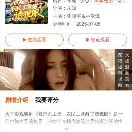
语言：
未知
状态：
全集完结
- 免费在线观看
导演：
未知
主演：
张闻宇＆林依燃
全集完结/全集
更新时间：
2026-07-08
在线观看
极速观看


剧情介绍
我要评分
天堂影视爽剧《被拖欠工资，农民工觉醒了透视眼》是一
部由知名导演执导，张闻宇＆林依燃等演员精彩演绎的中
国大陆电视剧，大结局剧情已揭晓（全集完结），手机免
