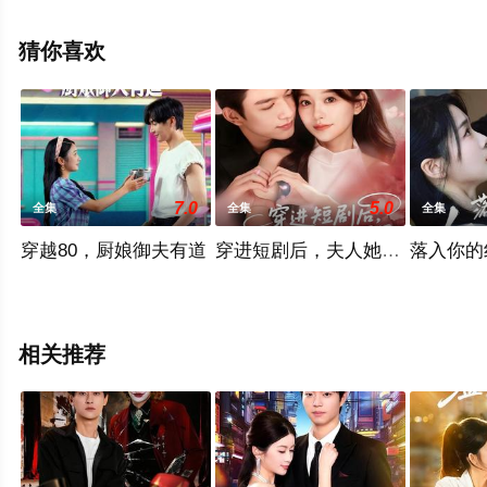
费观看高清未删减完整版电视剧全集就上天堂电影网，更
多相关信息可移步至豆瓣电视剧、电视猫或剧情网等平台
猜你喜欢
了解。
7.0
5.0
全集
全集
全集
穿越80，厨娘御夫有道
穿进短剧后，夫人她整顿直播界
落入你的
相关推荐