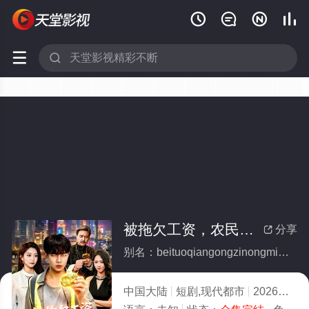






被拖欠工资，农民工觉醒了透视眼(全集)
分享

别名：beituoqiangongzinongmingongjuexingliaotoushiyan
中国大陆
短剧,现代都市
2026
9.0