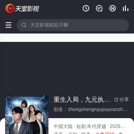






重生入局，九元执掌全世界(全集)
分享

别名：zhongshengrujujiuyuanzhizhangquanshijie
中国大陆
短剧,年代穿越
2026
4.0