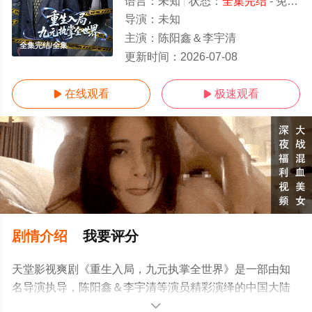
语言：
未知
状态：
全集完结
- 免费在线观看
导演：
未知
主演：
陈阳鑫＆李宇清
全集完结/全集
更新时间：
2026-07-08
在线观看
极速观看


剧情介绍
我要评分
天堂影视爽剧《重生入局，九元执掌全世界》是一部由知
名导演执导，陈阳鑫＆李宇清等演员精彩演绎的中国大陆
电视剧，大结局剧情已揭晓（全集完结），手机免费观看
