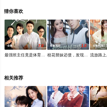
高清未删减完整版电视剧全集就上天堂电影网，更多相关
信息可移步至豆瓣电视剧、电视猫或剧情网等平台了解。
猜你喜欢
7.0
1.0
全集
全集完结
全集完结
最强班主任竟是体育老师
校花替妹还债，发现我竟是神豪
流放路上
相关推荐