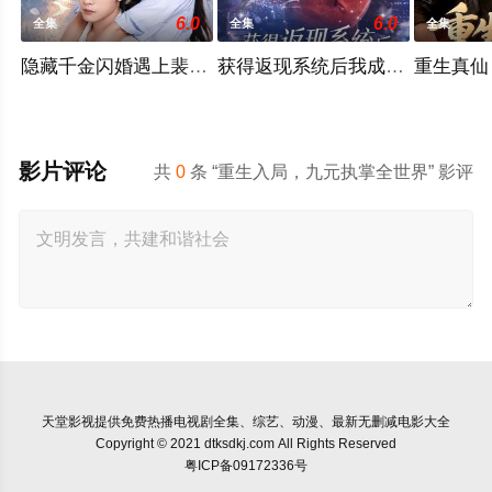
6.0
6.0
全集
全集
全集
隐藏千金闪婚遇上裴先生
获得返现系统后我成了万人迷
重生真仙
影片评论
共
0
条 “重生入局，九元执掌全世界” 影评
天堂影视
提供免费热播电视剧全集、综艺、动漫、最新无删减电影大全
Copyright © 2021 dtksdkj.com All Rights Reserved
粤ICP备09172336号