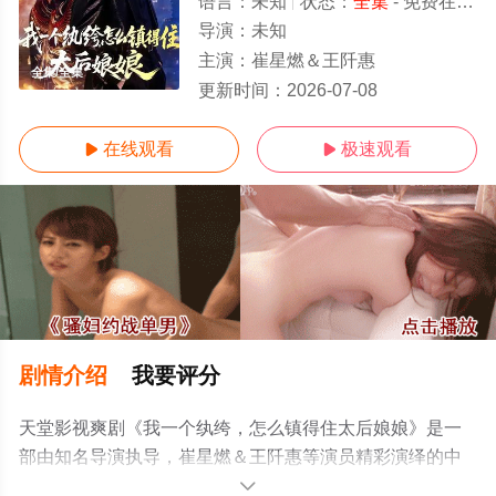
语言：
未知
状态：
全集
- 免费在线观看
导演：
未知
主演：
崔星燃＆王阡惠
全集/全集
更新时间：
2026-07-08
在线观看
极速观看


剧情介绍
我要评分
天堂影视爽剧《我一个纨绔，怎么镇得住太后娘娘》是一
部由知名导演执导，崔星燃＆王阡惠等演员精彩演绎的中
国大陆电视剧，大结局剧情已揭晓（全集），手机免费观
