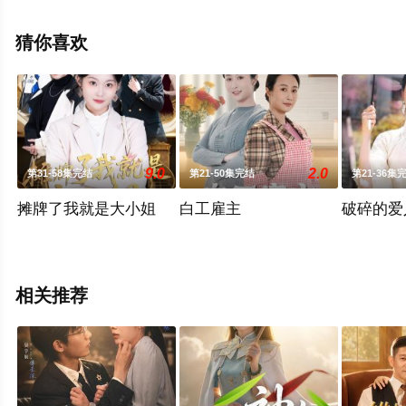
看高清未删减完整版电视剧全集就上天堂电影网，更多相
关信息可移步至豆瓣电视剧、电视猫或剧情网等平台了
猜你喜欢
解。
9.0
2.0
第31-58集完结
第21-50集完结
第21-36集
摊牌了我就是大小姐
白工雇主
破碎的爱
相关推荐