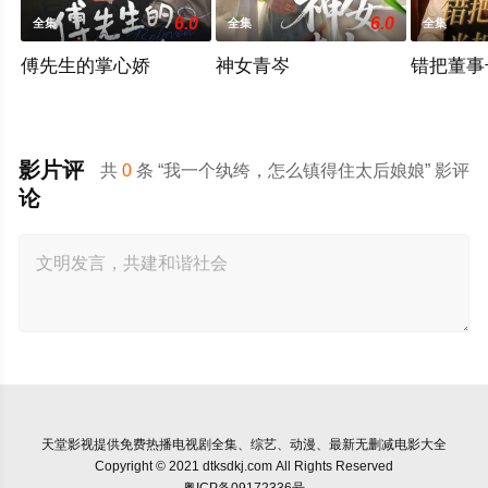
6.0
6.0
全集
全集
全集
傅先生的掌心娇
神女青岑
错把董事
影片评
共
0
条 “我一个纨绔，怎么镇得住太后娘娘” 影评
论
天堂影视
提供免费热播电视剧全集、综艺、动漫、最新无删减电影大全
Copyright © 2021 dtksdkj.com All Rights Reserved
粤ICP备09172336号