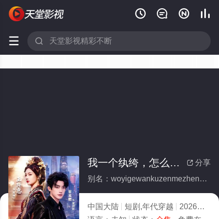






我一个纨绔，怎么镇得住太后娘娘(全集)
分享

别名：woyigewankuzenmezhendezhutaihouniangniang
中国大陆
短剧,年代穿越
2026
1.0