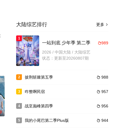
大陆综艺排行
更多

综
1
一站到底 少年季 第二季
989

2026 / 中国大陆 / 大陆综艺
状态：更新至20260807期
披荆斩棘第五季
988
2

咋整啊民宿
957
3

战至巅峰第四季
956
4

0
我的小尾巴第二季Plus版
944
5
