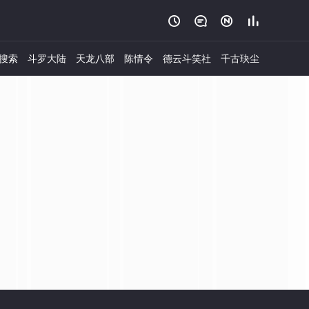




搜索
斗罗大陆
天龙八部
陈情令
德云斗笑社
千古玦尘