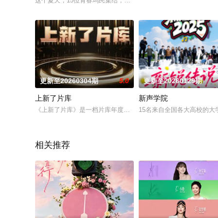
这个夏天，15位青春坞民集结，短暂逃离都市，登陆桃花坞开启
更新至20260304期
5.0
更新至20260129期
上新了片库
新声学院
《上新了片库》是一档片库年度二创衍生栏目，周一不定期更新
15名来自全国各大高校的
相关推荐