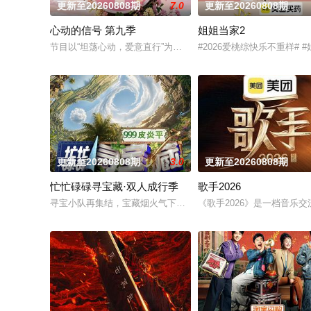
更新至20260808期
7.0
更新至20260808期
心动的信号 第九季
姐姐当家2
节目以“坦荡心动，爱意直行”为核心主题，聚焦真诚直白的新式
#2026爱桃综快乐不重样
更新至20260808期
3.0
更新至20260808期
忙忙碌碌寻宝藏·双人成行季
歌手2026
寻宝小队再集结，宝藏烟火气下饭脑综再度上桌，第二季全面升维！
《歌手2026》是一档音