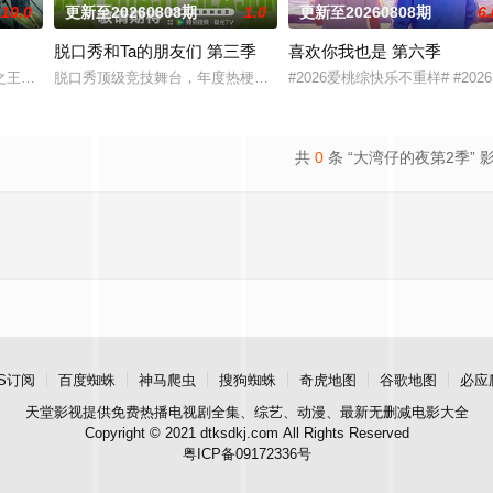
10.0
更新至20260808期
1.0
更新至20260808期
6.
脱口秀和Ta的朋友们 第三季
喜欢你我也是 第六季
，从厨艺竞技进化为“点燃城市与大众味蕾的内容超级引擎”，以更
之王的故事，汇聚来自全国各地脱口秀俱乐部的优秀单口喜剧演员和漫才组合。每
脱口秀顶级竞技舞台，年度热梗发源地，2026夏天准时快乐
#2026爱桃综快乐不重样# #2
共
0
条 “大湾仔的夜第2季” 
S订阅
百度蜘蛛
神马爬虫
搜狗蜘蛛
奇虎地图
谷歌地图
必应
天堂影视
提供免费热播电视剧全集、综艺、动漫、最新无删减电影大全
Copyright © 2021 dtksdkj.com All Rights Reserved
粤ICP备09172336号