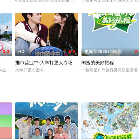
夏日牧野之旅。 在8天的社交生活中，他们将从零开始，在桃花坞中
4位最爱吃最懂吃的美食家组成“好吃团”，前往12座待爆美食小城，
节目聚焦上世纪末的资深艺人老
3.0
HD
6.0
更新至20251121期
2.
推市营业中·大奉打更人专场
闺蜜的美好旅程
宝藏内容，你想看的都在这里！
大学生怀揣音乐梦想，齐聚一座美丽的城市，他们将在7天时间里穿越山水之间，
大奉打更人团综
一档明星户外旅行类综明星带着