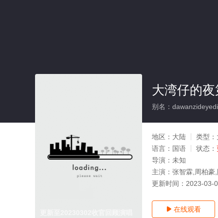
大湾仔的夜
别名：dawanzideyedi2
地区：
大陆
类型：
语言：
国语
状态：
导演：
未知
主演：
张智霖,周柏豪
更新时间：
2023-03-
在线观看

更新至20230302收官回顾演唱