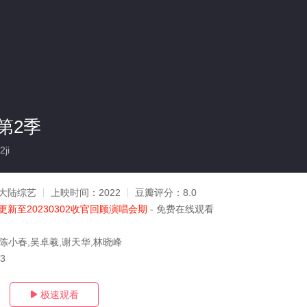
第2季
ji
大陆综艺
上映时间：
2022
豆瓣评分：
8.0
更新至20230302收官回顾演唱会期
- 免费在线观看
,陈小春,吴卓羲,谢天华,林晓峰
03
极速观看
