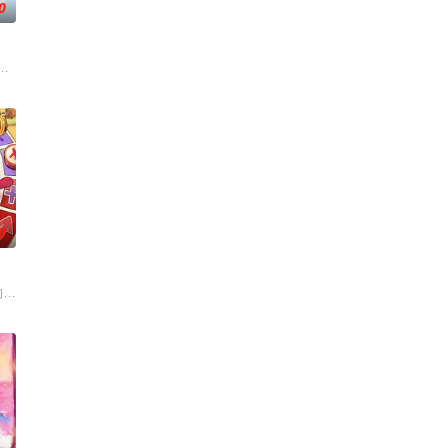
0
观察团已就位，等你
同行”为核心，真实记录老友同行的相处日常、性格碰撞与情感联
乐解压为核心基调，开启“地球团”的快乐旅程。节目路线将继续延着地球的脉
0
国音乐风情、展现各自文化
烫初心不变！将“见天地之广阔，解民生之多艰”的信念撒向更
的大陆腹地，他们只有一辆车和一车椰子们，通过在途径补给站完成挑战任务，