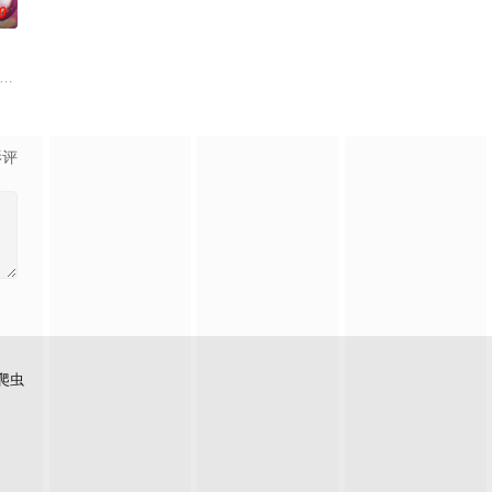
0
一位“小人物”都将带着真
026爱奇艺新生片单# #喜欢你我也是# 第六季暖心回归！恋综IP携“恋爱旅行季”而
影评
爬虫