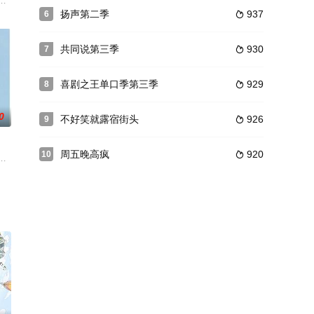
通过线上收集推荐、线下打听验证，找到本地人口口相传的必吃
友团，以“旅居养老试验+跨世纪老友同行”为核心，真实记录老友同行的相处日
扬声第二季
937
6

共同说第三季
930
7

喜剧之王单口季第三季
929
8

0
不好笑就露宿街头
926
9

周五晚高疯
920
10

触摸非遗文化，体验当地风
闺蜜开启一次好的旅程