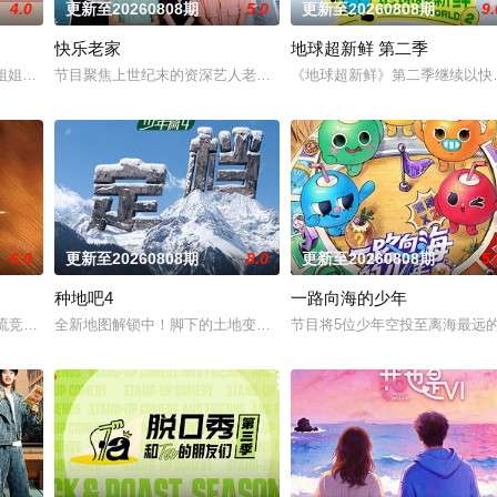
4.0
更新至20260808期
5.0
更新至20260808期
9.
快乐老家
地球超新鲜 第二季
恋爱，告别无效拉扯，走进心动小屋，见证单身青年之间萌生的浪漫情
# #姐姐当家# 第二季惊喜回归，看姐姐们如何见招拆招，畅聊人生的酸甜苦辣。
节目聚焦上世纪末的资深艺人老友团，以“旅居养老试验+跨世纪老友
《地球超新鲜》第二季继续以快
6.0
更新至20260808期
8.0
更新至20260808期
5.
种地吧4
一路向海的少年
从“单人寻宝”升级“双人寻宝模式”，换乘不同搭档双强组队，化
乐交流竞技节目。节目集结全球实力唱将，在每周的直播比拼中高能开唱，演绎各
全新地图解锁中！脚下的土地变了，但十个勤天那份“想把地种好”的滚
节目将5位少年空投至离海最远