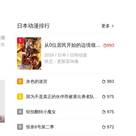
日本动漫排行
更多

等演
1
网等
从0位居民开始的边境领主大人
993

2026 / 日本 / 日韩动漫
状态：更新至06集
灰色的迷宫
983
2

因为不是真正的伙伴而被逐出勇者队伍，流落到边境展开慢活人生 第二季
975
3

轻拍翻转小魔女
975
4

0
怪兽8号第二季
972
5
