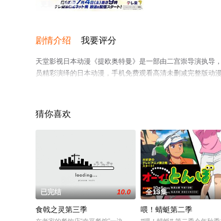
更新至06集
剧情介绍
我要评分
天堂影视日本动漫《提欧奥特曼》是一部由二宫崇导演执导，岩崎
员精彩演绎的日本动漫，手机免费观看高清未删减完整版动
平台了解。
猜你喜欢
已完结
10.0
全13集
食戟之灵第三季
喂！蜻蜓第二季