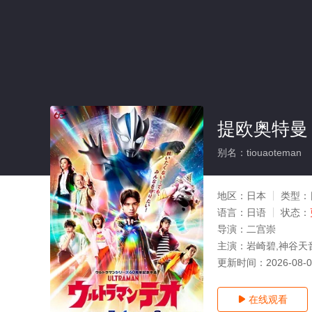
提欧奥特曼
别名：tiouaoteman
地区：
日本
类型：
语言：
日语
状态：
导演：
二宫崇
主演：
岩崎碧,神谷天
更新时间：
2026-08-
在线观看
