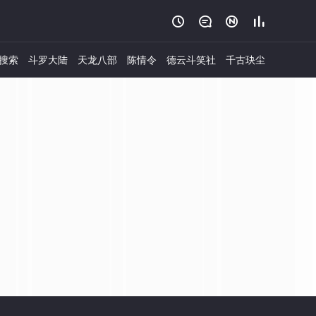




搜索
斗罗大陆
天龙八部
陈情令
德云斗笑社
千古玦尘