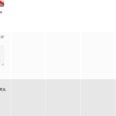
0
n
来的，竟是当年击败流星的
！友成伊月在阴错阳差之下，卷入日本顶尖大财团的大小姐・此花雏
物”突然出现，世界曾一度濒临毁灭。人类与这些被称为“侵略种”的生物相互争夺
影评
爬虫