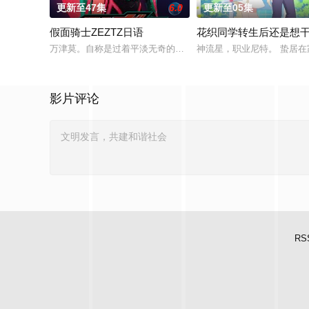
更新至47集
6.0
更新至05集
假面骑士ZEZTZ日语
花织同学转生后还是想
万津莫。自称是过着平淡无奇的日常生活的普通好青年，但凭借
神流星，职业尼特。 蛰居
影片评论
RS