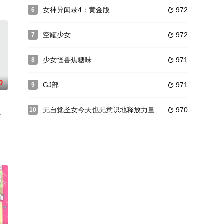
常遭到班上女生们的欺负，导致他患上了女生恐惧症，一旦有女生
2季制作决定】【贺图公开】第2季制作决定！威尔的旅程还在继续！敬请期待吧
女神异闻录4：黄金版
972
6

空罐少女
972
7

少女怪兽焦糖味
971
8

0
GJ部
971
9

无自觉圣女今天也无意识地释放力量
970
10

城堡，他为了拯救人类世界
野外生活，一个偶然的机会，他和可爱的大猩猩成了形影不离的好朋友。为了使
に、少年と女神が繰り広げる冒険を描いたファンタジーアニメのO