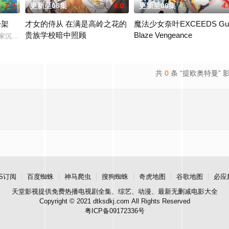
7.0
更新至06集
4.0
更新至06集
4.
干架
才女的侍从 在满是高岭之花的
魔法少女奈叶EXCEEDS Gu
贵族学校暗中照顾
Blaze Vengeance
能够自由操控梦境的清醒梦能力，每当入睡就会成为无敌的特工！在梦境
在家沉迷游戏度日，实际上却在某个不为人知的世界曾担任魔王！ 而此刻找上门
满是高岭之花的贵族学校，学院的第一大小姐竟然毫无生活自理能力
30年前，未知的“侵略性外来生
共
0
条 “提欧奥特曼” 
S订阅
百度蜘蛛
神马爬虫
搜狗蜘蛛
奇虎地图
谷歌地图
必应
天堂影视
提供免费热播电视剧全集、综艺、动漫、最新无删减电影大全
Copyright © 2021 dtksdkj.com All Rights Reserved
粤ICP备09172336号