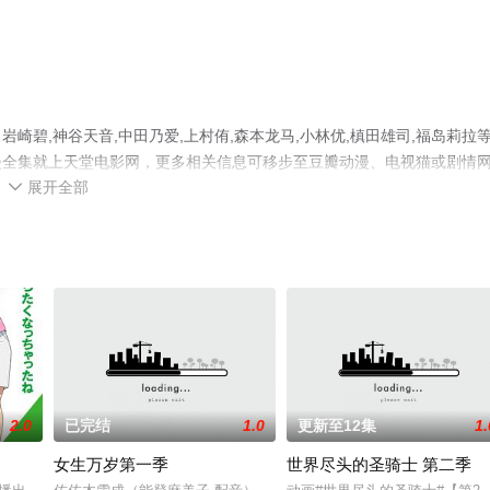
碧,神谷天音,中田乃爱,上村侑,森本龙马,小林优,槙田雄司,福岛莉拉
漫全集就上天堂电影网，更多相关信息可移步至豆瓣动漫、电视猫或剧情
展开全部

2.0
已完结
1.0
更新至12集
1.
女生万岁第一季
世界尽头的圣骑士 第二季