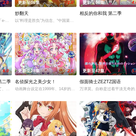
2.0
更新至06集
2.0
更新至06集
4.
炒翻天
相反的你和我 第二季
的组长メチャ子。明明我比普通人还要怕鬼六倍，却莫名其妙地卷入了
e-脉冲」，被作为AI辅助装置「辅助蛋」的能量源被运用。在社会获得显著
以“料理是胜负”为信念、“中国菜霸王”秋山阶一郎的孙子秋山酱在祖
6.0
更新至28集
2.0
更新至47集
5.
第二季
名侦探光之美少女！
假面骑士ZEZTZ国语
て、格好良くて、しなやかで。 誰もが憧れて、高給取りで、人気が高い、立派
动画舞台设定在1999年、14岁的明智安娜从2027年穿越回1999年
万津莫。自称是过着平淡无奇的
来自超级精英贵族，尤里乌斯的求婚。“如此出色的人为何要找我？”