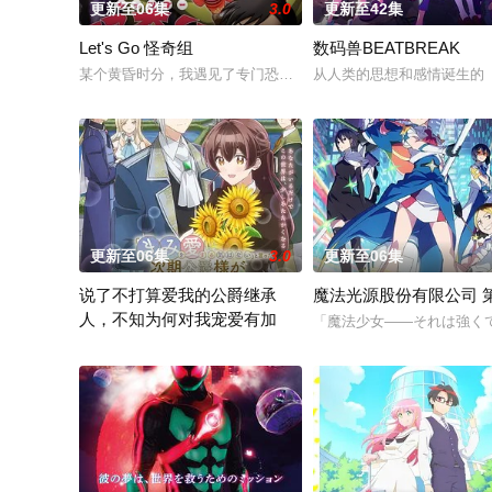
更新至06集
3.0
更新至42集
Let's Go 怪奇组
数码兽BEATBREAK
某个黄昏时分，我遇见了专门恐吓人类的幽灵妖怪集团“怪奇组”
从人类的思想和感情诞生的「
更新至06集
3.0
更新至06集
说了不打算爱我的公爵继承
魔法光源股份有限公司 
人，不知为何对我宠爱有加
「魔法少女――それは強く
有一份通知从天而降来到没落贵族的千金，艾尔莎的身边。那就是