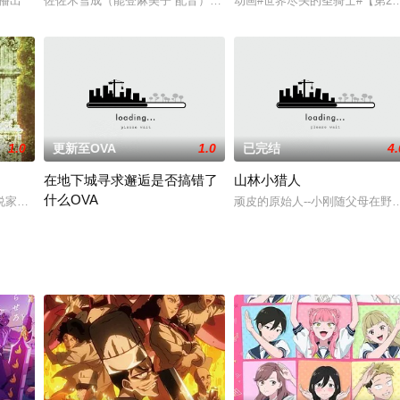
，前往超级精英料理学校“远月茶寮料理学园”入学。幸平创真在学
季播出
佐佐木雪成（能登麻美子 配音）因为他女性化的外表和柔弱的个性常
动画#世界尽头的圣骑士#【第
1.0
更新至OVA
1.0
已完结
4.
在地下城寻求邂逅是否搞错了
山林小猎人
什么OVA
味を持つ。「S」と呼ばれ、スケートボードで閉鎖した鉱山を滑り降
说家橙乃麻麻理著作的幻想小说。某日，拥有着强大力量的“勇者”闯入了魔王的
顽皮的原始人--小刚随父母在
ダンジョンと称される地下迷宮を有する迷宮都市・オラリオを舞台