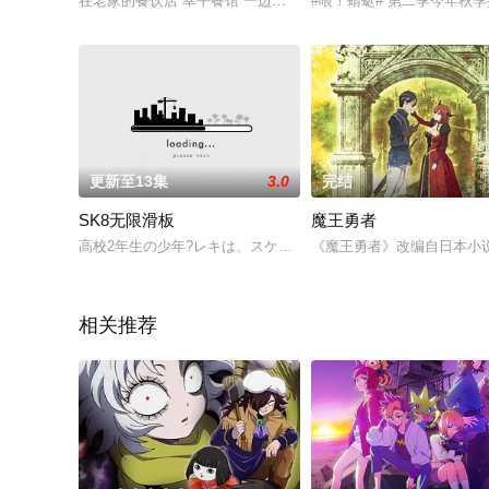
在老家的餐饮店“幸平餐馆”一边帮忙下厨一边磨炼厨艺的幸平创真
#喂！蜻蜓# 第二季今年秋
更新至13集
3.0
完结
SK8无限滑板
魔王勇者
高校2年生の少年?レキは、スケートボードが大好きでそれに興
《魔王勇者》改编自日本小
相关推荐