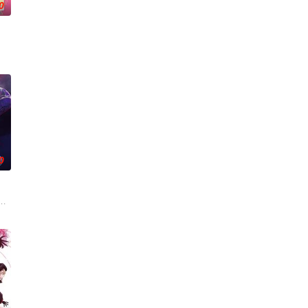
0
发展的背后，恐怖的怪物出
父过世后，遵照其遗愿到五番町饭店去见习，目的是想要挑战有
0
なひとつの職業だ」 内定
的真未来市、在那里她结识了同为14岁、憧憬成为名侦
日常生活的普通好青年，但凭借能够自由操控梦境的清醒梦能力，每当入睡就