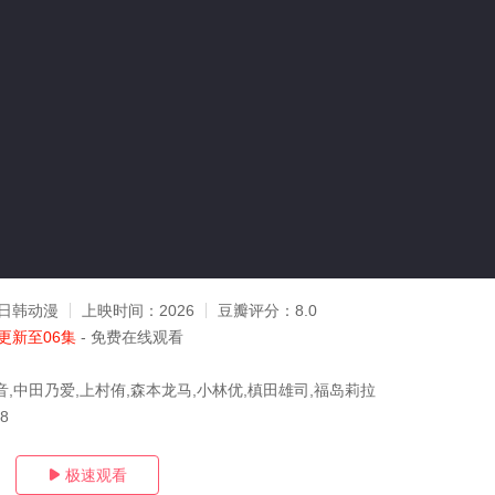
日韩动漫
上映时间：
2026
豆瓣评分：
8.0
更新至06集
- 免费在线观看
音,中田乃爱,上村侑,森本龙马,小林优,槙田雄司,福岛莉拉
08
极速观看
